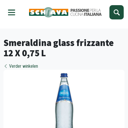
Kies je taal
Sluiten
Smeraldina glass frizzante
12 X 0,75 L
Verder winkelen