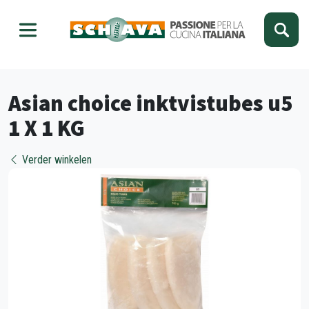
Kies je taal
Sluiten
Asian choice inktvistubes u5
1 X 1 KG
Verder winkelen