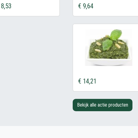
18,53
€ 9,64
€ 14,21
Bekijk alle actie producten