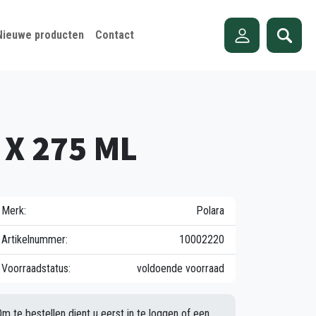
Nieuwe producten
Contact
 X 275 ML
Merk:
Polara
Artikelnummer:
10002220
Voorraadstatus:
voldoende voorraad
Om te bestellen dient u eerst in te loggen of een