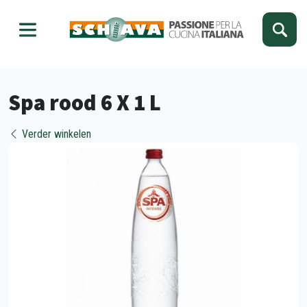
Kies je taal
Sluiten
Spa rood 6 X 1 L
Verder winkelen