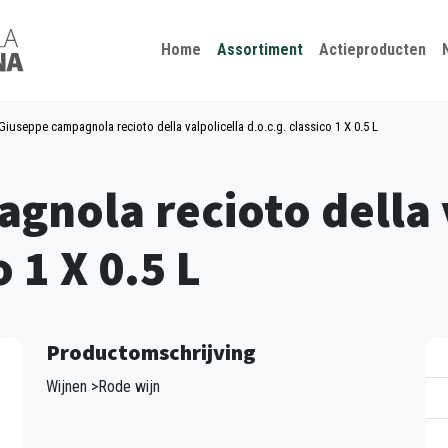
Kies je taal
Sluiten
Home
Assortiment
Actieproducten
Giuseppe campagnola recioto della valpolicella d.o.c.g. classico 1 X 0.5 L
gnola recioto della 
o 1 X 0.5 L
Productomschrijving
Wijnen >Rode wijn