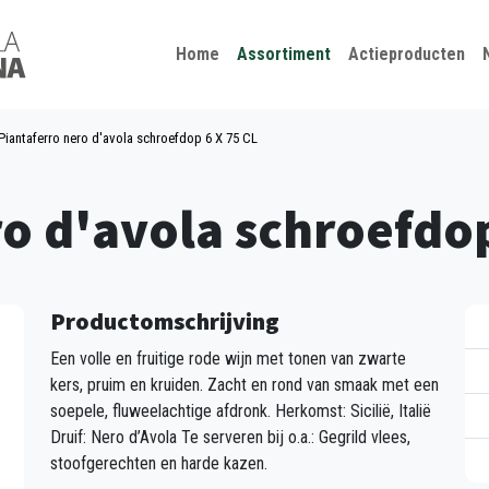
Kies je taal
Sluiten
Home
Assortiment
Actieproducten
Piantaferro nero d'avola schroefdop 6 X 75 CL
o d'avola schroefdop
Productomschrijving
Een volle en fruitige rode wijn met tonen van zwarte
kers, pruim en kruiden. Zacht en rond van smaak met een
soepele, fluweelachtige afdronk. Herkomst: Sicilië, Italië
Druif: Nero d’Avola Te serveren bij o.a.: Gegrild vlees,
stoofgerechten en harde kazen.