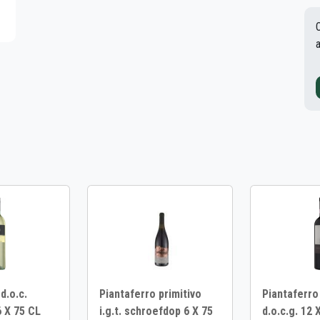
 d.o.c.
Piantaferro primitivo
Piantaferro
 X 75 CL
i.g.t. schroefdop 6 X 75
d.o.c.g. 12 