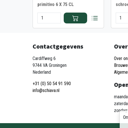
primitivo 6 X 75 CL
schro
Contactgegevens
Over
Cardiffweg 6
Over on
9744 VA Groningen
Brouwe
Nederland
Algeme
Open
+31 (0) 50 54 91 590
info@schiava.nl
maandag
zaterda
zondag:
Om