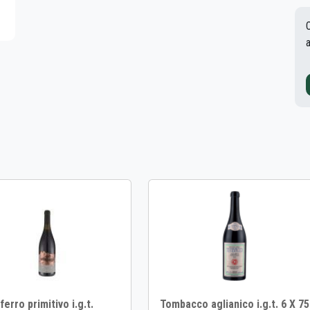
ferro primitivo i.g.t.
Tombacco aglianico i.g.t. 6 X 75