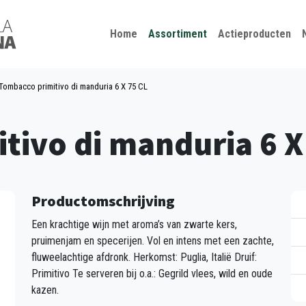
Kies je taal
Sluiten
Home
Assortiment
Actieproducten
Tombacco primitivo di manduria 6 X 75 CL
tivo di manduria 6 X
Productomschrijving
Een krachtige wijn met aroma’s van zwarte kers,
pruimenjam en specerijen. Vol en intens met een zachte,
fluweelachtige afdronk. Herkomst: Puglia, Italië Druif:
Primitivo Te serveren bij o.a.: Gegrild vlees, wild en oude
kazen.