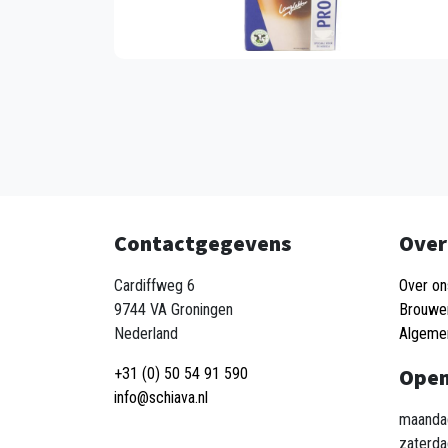
Contactgegevens
Over
Cardiffweg 6
Over on
9744 VA Groningen
Brouwe
Nederland
Algeme
Open
+31 (0) 50 54 91 590
info@schiava.nl
maandag
zaterda