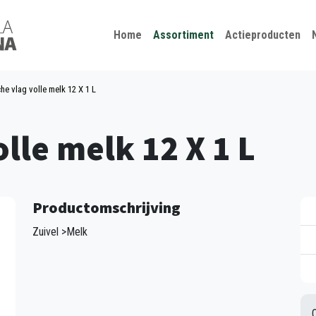
Kies je taal
Sluiten
Home
Assortiment
Actieproducten
che vlag volle melk 12 X 1 L
olle melk 12 X 1 L
Productomschrijving
Zuivel >Melk