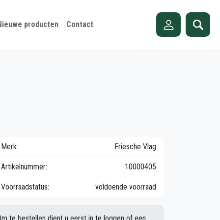
Nieuwe producten
Contact
Merk:
Friesche Vlag
Artikelnummer:
10000405
Voorraadstatus:
voldoende voorraad
Om te bestellen dient u eerst in te loggen of een