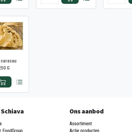
 carasau
250 G
 Schiava
Ons aanbod
s
Assortiment
r FoodGroup
Actie producten