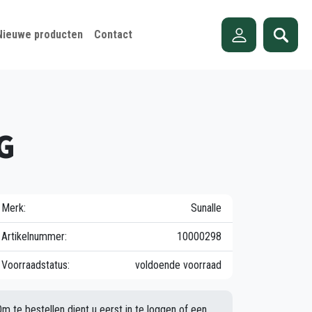
Nieuwe producten
Contact
G
Merk:
Sunalle
Artikelnummer:
10000298
Voorraadstatus:
voldoende voorraad
Om te bestellen dient u eerst in te loggen of een