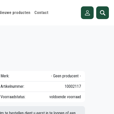
Nieuwe producten
Contact
Merk:
- Geen producent -
Artikelnummer:
10002117
Voorraadstatus:
voldoende voorraad
Om te bestellen dient u eerst in te loggen of een