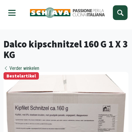
Kies je taal
Sluiten
Dalco kipschnitzel 160 G 1 X 3
KG
Verder winkelen
Bestelartikel