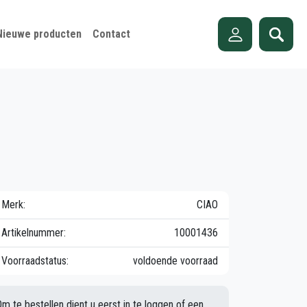
Nieuwe producten
Contact
Merk:
CIAO
Artikelnummer:
10001436
Voorraadstatus:
voldoende voorraad
Om te bestellen dient u eerst in te loggen of een