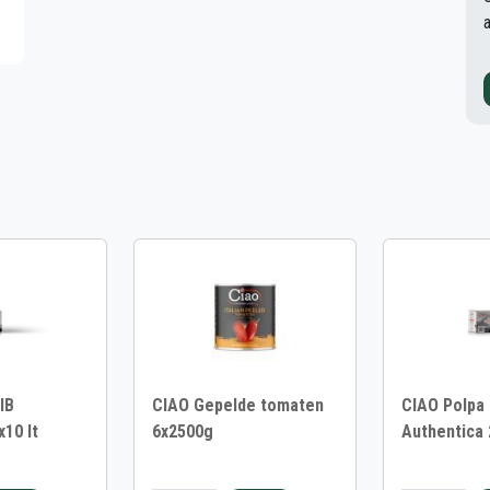
IB
CIAO Gepelde tomaten
CIAO Polpa 
x10 lt
6x2500g
Authentica 