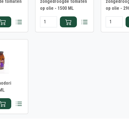
de tomaten
zongedroogde tomaten
zongedroo
op olie - 1500 ML
op olie - 2
odori
 ML