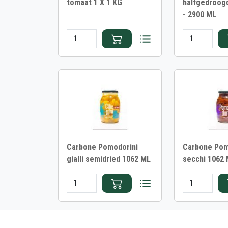
tomaat 1 X 1 KG
halfgedroog
- 2900 ML
Carbone Pomodorini
Carbone Pom
gialli semidried 1062 ML
secchi 1062