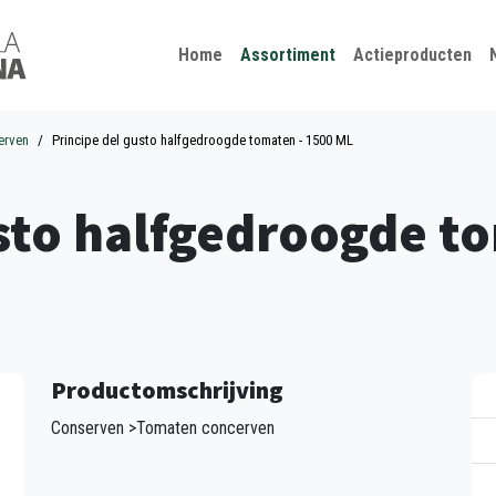
Kies je taal
Sluiten
Home
Assortiment
Actieproducten
erven
Principe del gusto halfgedroogde tomaten - 1500 ML
usto halfgedroogde t
Productomschrijving
Conserven >Tomaten concerven