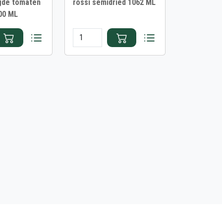
gde tomaten
rossi semidried 1062 ML
900 ML