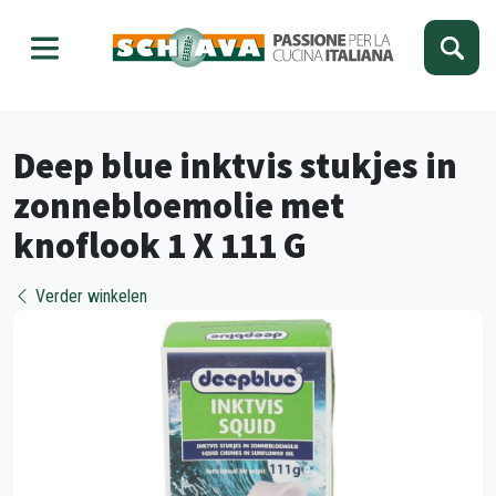
Kies je taal
Sluiten
Deep blue inktvis stukjes in
zonnebloemolie met
knoflook 1 X 111 G
Verder winkelen