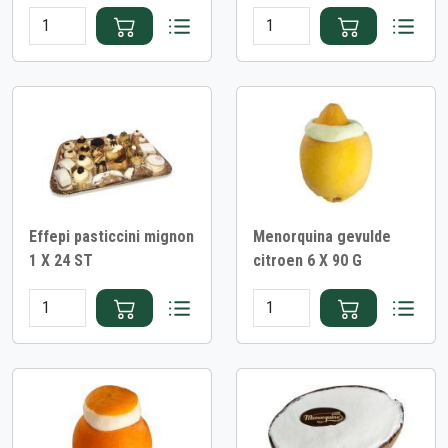
Effepi pasticcini mignon
Menorquina gevulde
1 X 24 ST
citroen 6 X 90 G