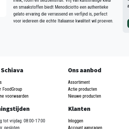
melk, room en seizoensfruit. Vrij van kunstmatige kleur
en smaakstoffen biedt Menodiciotto een authentieke
gelato ervaring die verrassend en verfijnd is, perfect
voor iedereen die echte Italiaanse kwaliteit wil proeven.
 Schiava
Ons aanbod
s
Assortiment
r FoodGroup
Actie producten
ne voorwaarden
Nieuwe producten
ingstijden
Klanten
 tot vrijdag: 08:00-17:00
Inloggen
g: gesloten
Account aanvragen