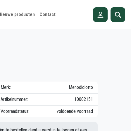
Nieuwe producten
Contact
Merk:
Menodiciotto
Artikelnummer:
10002151
Voorraadstatus:
voldoende voorraad
Om te bestellen dient u eerst in te loggen of een