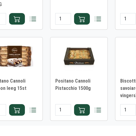
G
tano Cannoli
Positano Cannoli
Biscott
on leeg 15st
Pistacchio 1500g
savoiar
g
vingers