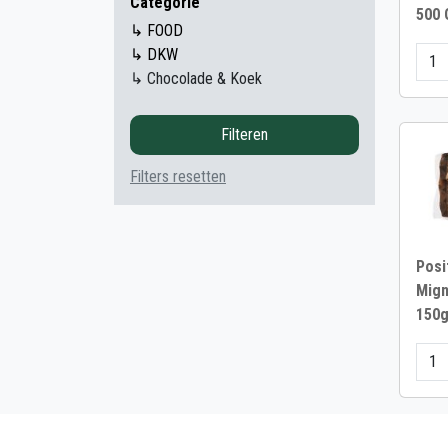
Categorie
500 
↳ FOOD
↳ DKW
↳ Chocolade & Koek
Filteren
Filters resetten
Posi
Mign
150