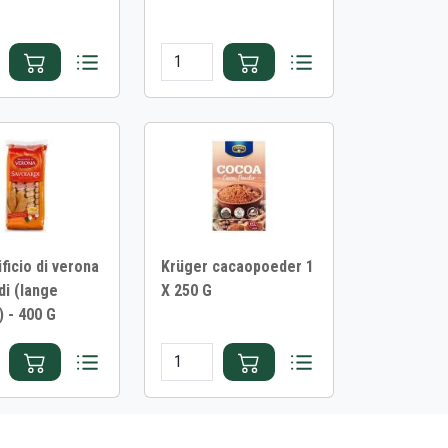
ificio di verona
Krüger cacaopoeder 1
di (lange
X 250 G
) - 400 G