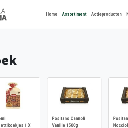
Kies je taal
Sluiten
Home
Assortiment
Actieproducten
oek
omi
Positano Cannoli
Positan
ettikoekjes 1 X
Vanille 1500g
Nocciol