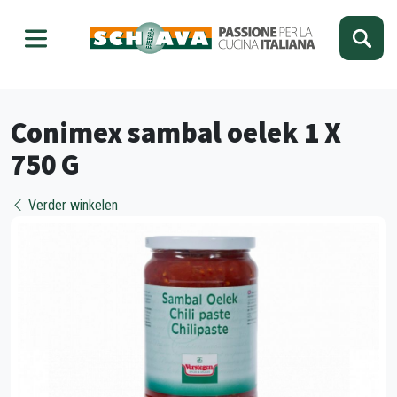
Kies je taal
Sluiten
Conimex sambal oelek 1 X
750 G
Verder winkelen