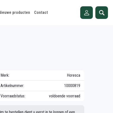
Nieuwe producten
Contact
Merk:
Horesca
Artikelnummer:
10000819
Voorraadstatus:
voldoende voorraad
Om te bestellen dient u eerst in te loggen of een