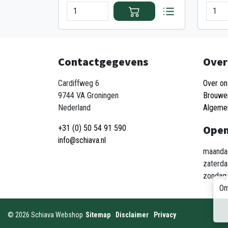
Contactgegevens
Over
Cardiffweg 6
Over on
9744 VA Groningen
Brouwe
Nederland
Algeme
Open
+31 (0) 50 54 91 590
info@schiava.nl
maandag
zaterda
zondag:
Om
©
2026
Schiava Webshop
Sitemap
Disclaimer
Privacy