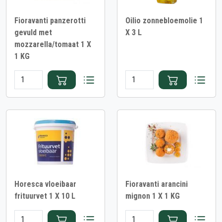
Fioravanti panzerotti
Oilio zonnebloemolie 1
gevuld met
X 3 L
mozzarella/tomaat 1 X
1 KG
Horesca vloeibaar
Fioravanti arancini
frituurvet 1 X 10 L
mignon 1 X 1 KG