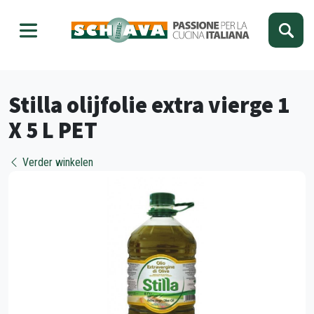
Kies je taal
Sluiten
Stilla olijfolie extra vierge 1
X 5 L PET
Verder winkelen