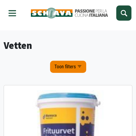
Kies je taal
Sluiten
Vetten
Toon filters