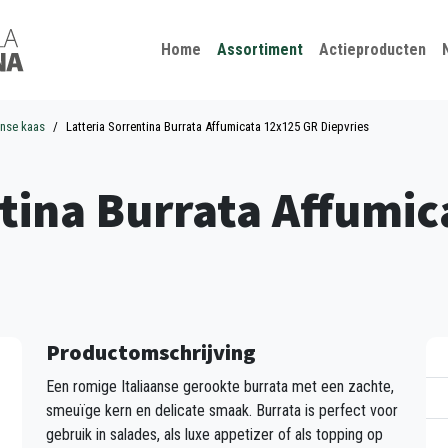
Kies je taal
Sluiten
Home
Assortiment
Actieproducten
anse kaas
Latteria Sorrentina Burrata Affumicata 12x125 GR Diepvries
ntina Burrata Affumi
Productomschrijving
Een romige Italiaanse gerookte burrata met een zachte,
smeuïge kern en delicate smaak. Burrata is perfect voor
gebruik in salades, als luxe appetizer of als topping op