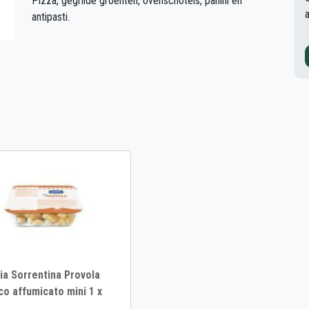
Pizza, gegrilde groenten, ovenschotels, panini en
antipasti.
ia Sorrentina Provola
co affumicato mini 1 x