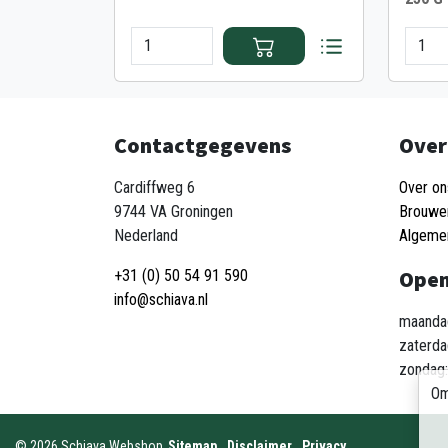
Contactgegevens
Over
Cardiffweg 6
Over on
9744 VA Groningen
Brouwe
Nederland
Algeme
Open
+31 (0) 50 54 91 590
info@schiava.nl
maandag
zaterda
zondag:
Om
©
2026
Schiava Webshop
Sitemap
Disclaimer
Privacy