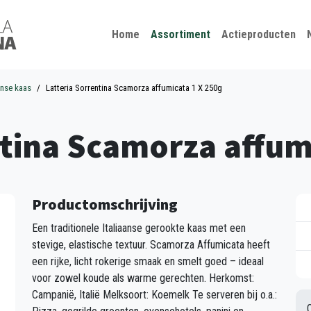
Kies je taal
Sluiten
Home
Assortiment
Actieproducten
anse kaas
Latteria Sorrentina Scamorza affumicata 1 X 250g
ntina Scamorza affum
Productomschrijving
Een traditionele Italiaanse gerookte kaas met een
stevige, elastische textuur. Scamorza Affumicata heeft
een rijke, licht rokerige smaak en smelt goed – ideaal
voor zowel koude als warme gerechten. Herkomst:
Campanië, Italië Melksoort: Koemelk Te serveren bij o.a.: