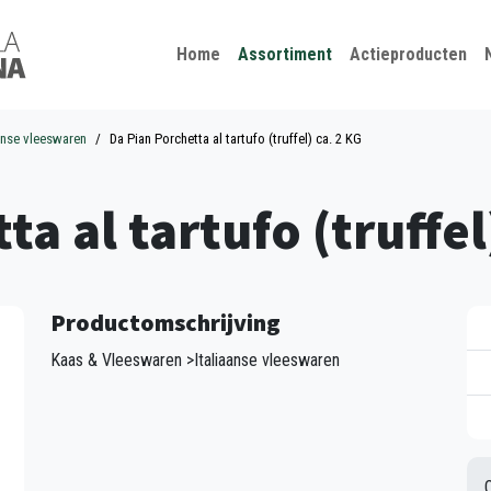
Kies je taal
Sluiten
Home
Assortiment
Actieproducten
aanse vleeswaren
Da Pian Porchetta al tartufo (truffel) ca. 2 KG
a al tartufo (truffel
Productomschrijving
Kaas & Vleeswaren >Italiaanse vleeswaren