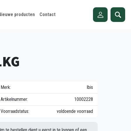
Nieuwe producten
Contact
 1KG
Merk:
Ibis
Artikelnummer:
10002228
Voorraadstatus:
voldoende voorraad
Om te bestellen dient u eerst in te loggen of een