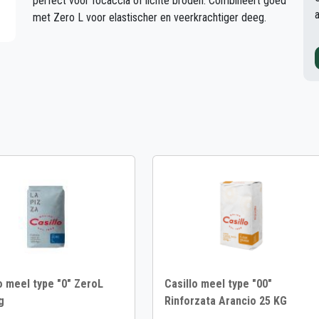
perfect voor focaccia of lichte broden. Combineert goed
met Zero L voor elastischer en veerkrachtiger deeg.
o meel type "0" ZeroL
Casillo meel type "00"
g
Rinforzata Arancio 25 KG