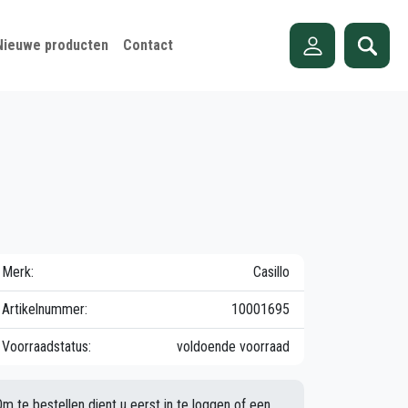
Nieuwe producten
Contact
Merk:
Casillo
Artikelnummer:
10001695
Voorraadstatus:
voldoende voorraad
Om te bestellen dient u eerst in te loggen of een