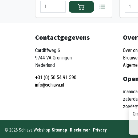
Contactgegevens
Over
Cardiffweg 6
Over on
9744 VA Groningen
Brouwe
Nederland
Algeme
Open
+31 (0) 50 54 91 590
info@schiava.nl
maandag
zaterda
zondag:
Om
©
2026
Schiava Webshop
Sitemap
Disclaimer
Privacy