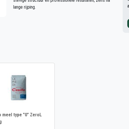
stevige structuur en professionele resultaten, zelfs na
lange rijping.
o meel type "0" ZeroL
g