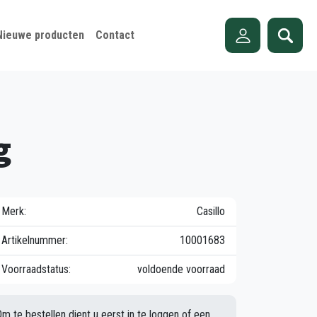
Nieuwe producten
Contact
g
Merk:
Casillo
Artikelnummer:
10001683
Voorraadstatus:
voldoende voorraad
Om te bestellen dient u eerst in te loggen of een