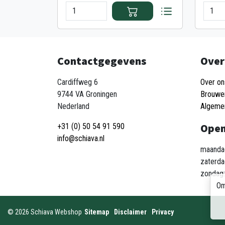
Contactgegevens
Over
Cardiffweg 6
Over on
9744 VA Groningen
Brouwe
Nederland
Algeme
Open
+31 (0) 50 54 91 590
info@schiava.nl
maandag
zaterda
zondag:
Om
©
2026
Schiava Webshop
Sitemap
Disclaimer
Privacy