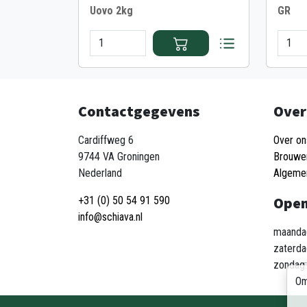
Uovo 2kg
GR
Contactgegevens
Over
Cardiffweg 6
Over on
9744 VA Groningen
Brouwe
Nederland
Algeme
Open
+31 (0) 50 54 91 590
info@schiava.nl
maandag
zaterda
zondag:
Om