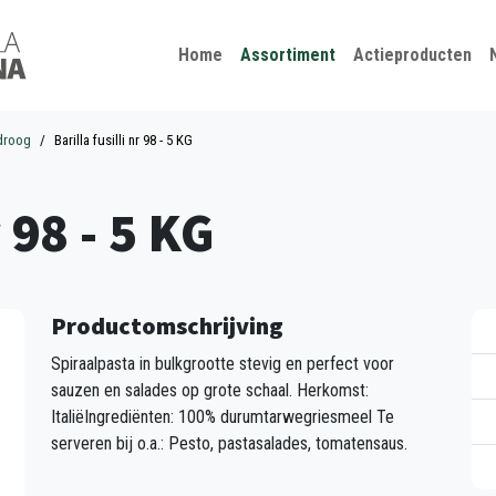
Kies je taal
Sluiten
Home
Assortiment
Actieproducten
droog
Barilla fusilli nr 98 - 5 KG
r 98 - 5 KG
Productomschrijving
Spiraalpasta in bulkgrootte stevig en perfect voor
sauzen en salades op grote schaal. Herkomst:
ItaliëIngrediënten: 100% durumtarwegriesmeel Te
serveren bij o.a.: Pesto, pastasalades, tomatensaus.