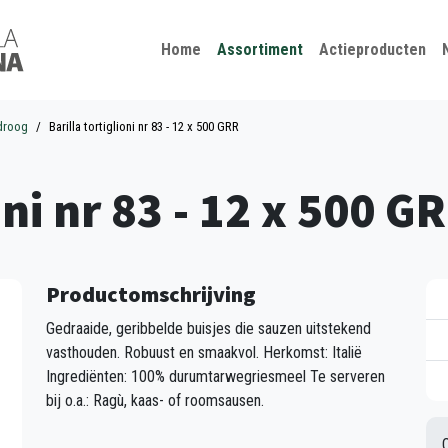
Kies je taal
Sluiten
Home
Assortiment
Actieproducten
droog
Barilla tortiglioni nr 83 - 12 x 500 GRR
oni nr 83 - 12 x 500 G
Productomschrijving
Gedraaide, geribbelde buisjes die sauzen uitstekend
vasthouden. Robuust en smaakvol. Herkomst: Italië
Ingrediënten: 100% durumtarwegriesmeel Te serveren
bij o.a.: Ragù, kaas- of roomsausen.