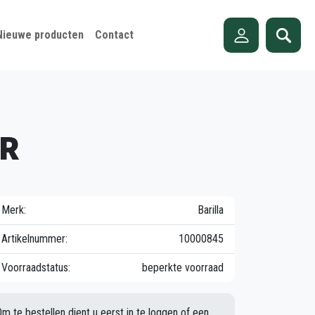
Nieuwe producten
Contact
RR
Merk:
Barilla
Artikelnummer:
10000845
Voorraadstatus:
beperkte voorraad
Om te bestellen dient u eerst in te loggen of een