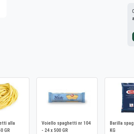
tti alla
Voiello spaghetti nr 104
Barilla spag
50 GR
- 24 x 500 GR
KG