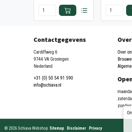
Contactgegevens
Over
Cardiffweg 6
Over on
9744 VA Groningen
Brouwe
Nederland
Algeme
Open
+31 (0) 50 54 91 590
info@schiava.nl
maandag
zaterda
zondag:
Om
©
2026
Schiava Webshop
Sitemap
Disclaimer
Privacy