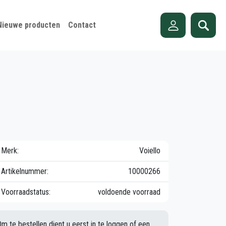
Nieuwe producten
Contact
Merk:
Voiello
Artikelnummer:
10000266
Voorraadstatus:
voldoende voorraad
Om te bestellen dient u eerst in te loggen of een