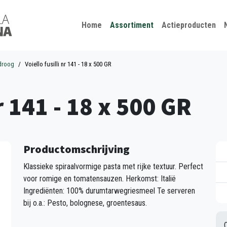
Kies je taal
Sluiten
Home
Assortiment
Actieproducten
droog
Voiello fusilli nr 141 - 18 x 500 GR
nr 141 - 18 x 500 GR
Productomschrijving
Klassieke spiraalvormige pasta met rijke textuur. Perfect
voor romige en tomatensauzen. Herkomst: Italië
Ingrediënten: 100% durumtarwegriesmeel Te serveren
bij o.a.: Pesto, bolognese, groentesaus.