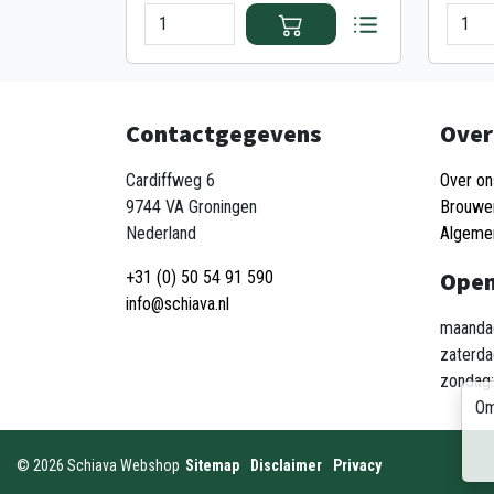
Contactgegevens
Over
Cardiffweg 6
Over on
9744 VA Groningen
Brouwe
Nederland
Algeme
Open
+31 (0) 50 54 91 590
info@schiava.nl
maandag
zaterda
zondag:
Om
©
2026
Schiava Webshop
Sitemap
Disclaimer
Privacy