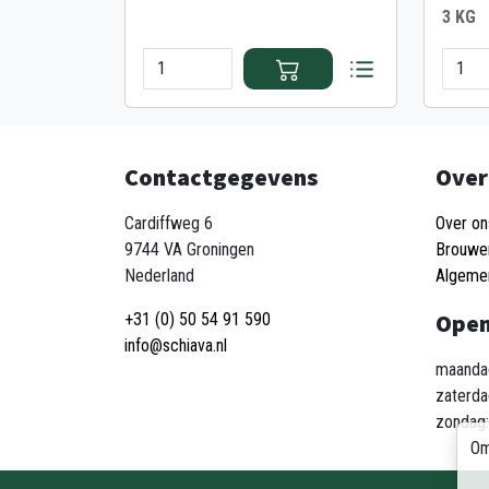
3 KG
Contactgegevens
Over
Cardiffweg 6
Over on
9744 VA Groningen
Brouwe
Nederland
Algeme
Open
+31 (0) 50 54 91 590
info@schiava.nl
maandag
zaterda
zondag:
Om