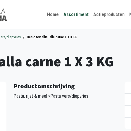
Kies je taal
Sluiten
Home
Assortiment
Actieproducten
vers/diepvries
Basic tortellini alla carne 1 X 3 KG
 alla carne 1 X 3 KG
Productomschrijving
Pasta, rijst & meel >Pasta vers/diepvries