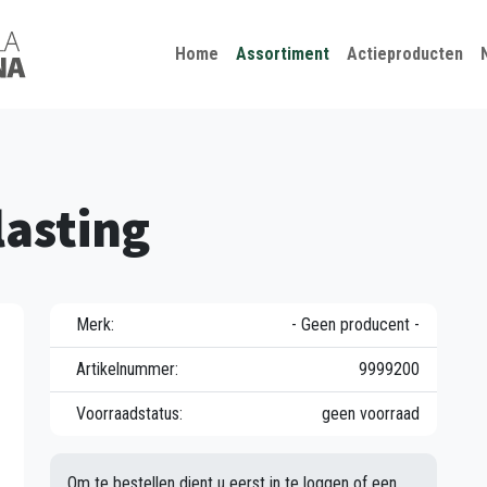
Kies je taal
Sluiten
Home
Assortiment
Actieproducten
asting
Merk:
- Geen producent -
Artikelnummer:
9999200
Voorraadstatus:
geen voorraad
Om te bestellen dient u eerst in te loggen of een