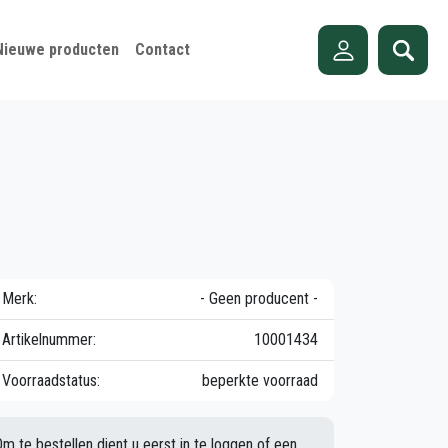
Nieuwe producten
Contact
Merk:
- Geen producent -
Artikelnummer:
10001434
Voorraadstatus:
beperkte voorraad
Om te bestellen dient u eerst in te loggen of een