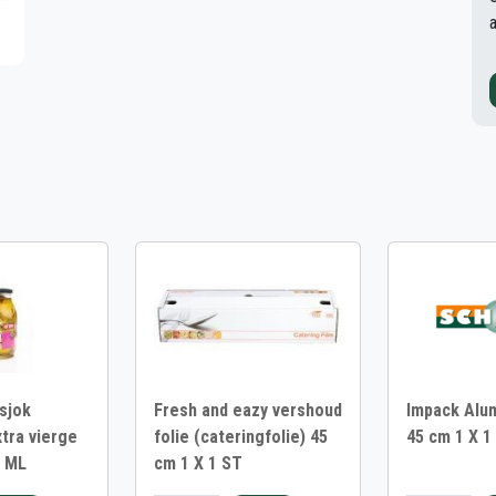
sjok
Fresh and eazy vershoud
Impack Alum
xtra vierge
folie (cateringfolie) 45
45 cm 1 X 1
2 ML
cm 1 X 1 ST