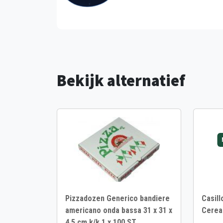
Bekijk alternatief
Pizzadozen Generico bandiere
Casill
americano onda bassa 31 x 31 x
Cereal
4,5 cm k/k 1 x 100 ST