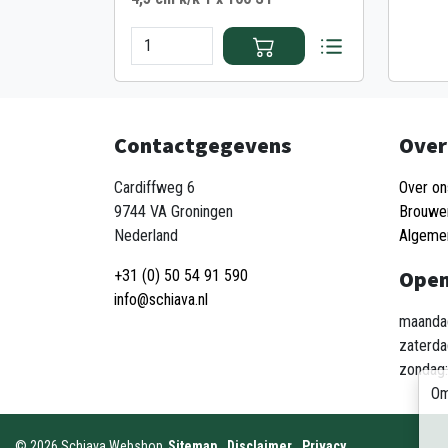
Contactgegevens
Over
Cardiffweg 6
Over on
9744 VA Groningen
Brouwe
Nederland
Algeme
Open
+31 (0) 50 54 91 590
info@schiava.nl
maandag
zaterda
zondag:
Om
©
2026
Schiava Webshop
Sitemap
Disclaimer
Privacy