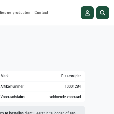
Nieuwe producten
Contact
Merk:
Pizzasnijder
Artikelnummer:
10001284
Voorraadstatus:
voldoende voorraad
Om te bestellen dient u eerst in te loggen of een