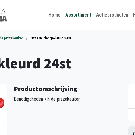
Kies je taal
Sluiten
Home
Assortiment
Actieproducten
 de pizzakeuken
Pizzasnijder gekleurd 24st
kleurd 24st
Productomschrijving
Benodigdheden >In de pizzakeuken