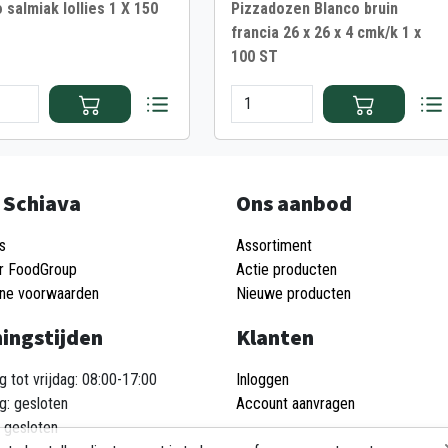
salmiak lollies 1 X 150
Pizzadozen Blanco bruin
francia 26 x 26 x 4 cmk/k 1 x
100 ST
 Schiava
Ons aanbod
s
Assortiment
r FoodGroup
Actie producten
ne voorwaarden
Nieuwe producten
ingstijden
Klanten
 tot vrijdag: 08:00-17:00
Inloggen
g: gesloten
Account aanvragen
 gesloten