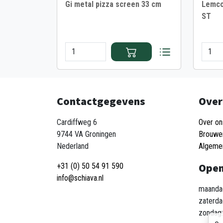
Gi metal pizza screen 33 cm
Lemco 
ST
Contactgegevens
Over
Cardiffweg 6
Over on
9744 VA Groningen
Brouwe
Nederland
Algeme
Open
+31 (0) 50 54 91 590
info@schiava.nl
maandag
zaterda
zondag: