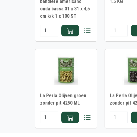
bandiere americano
1.5 KG
onda bassa 31 x 31 x 4,5
cm k/k 1 x 100 ST
La Perla Olijven groen
La Perla Olij
zonder pit 4250 ML
zonder pit 4