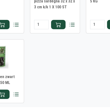
pizza sardegna 32 x 32 x
5 KG
3 cm k/k 1 X 100 ST
ven zwart
250 ML