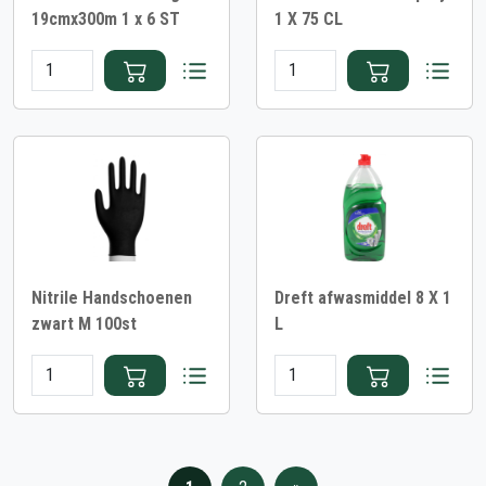
19cmx300m 1 x 6 ST
1 X 75 CL
Nitrile Handschoenen
Dreft afwasmiddel 8 X 1
zwart M 100st
L