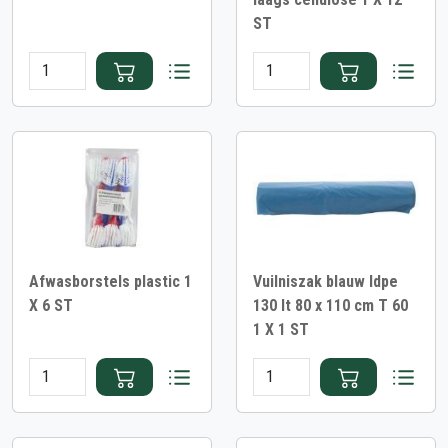
ST
Afwasborstels plastic 1
Vuilniszak blauw ldpe
X 6 ST
130 lt 80 x 110 cm T 60
1 X 1 ST