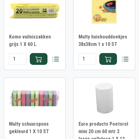
Komo vuilniszakken
Multy huishouddoekjes
grijs 1 X 60 L
38x38cm 1 x 10 ST
Multy schuurspons
Euro products Poetsrol
gekleurd 1 X 10 ST
mini 20 cm 60 mtr 2
laags cellulose 1 X 12