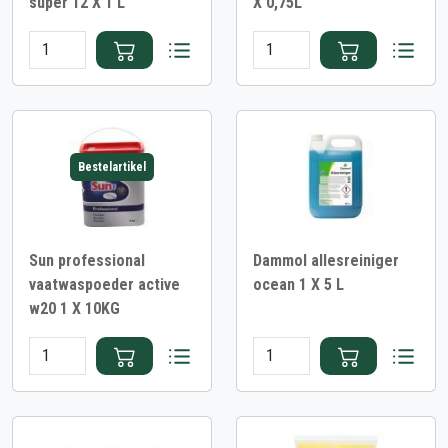
super 12 X 1 L
X 0,75L
Bestelartikel
Sun professional
Dammol allesreiniger
vaatwaspoeder active
ocean 1 X 5 L
w20 1 X 10KG