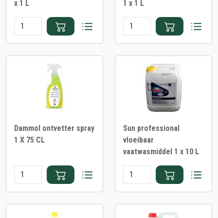
x 1 L
1 x 1 L
Dammol ontvetter spray
Sun professional
1 X 75 CL
vloeibaar
vaatwasmiddel 1 x 10 L