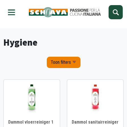
Kies je taal
Sluiten
Hygiene
Toon filters
Dammol vloerreiniger 1
Dammol sanitairreiniger