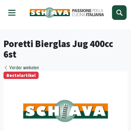
Kies je taal
Sluiten
Poretti Bierglas Jug 400cc
6st
Verder winkelen
Bestelartikel