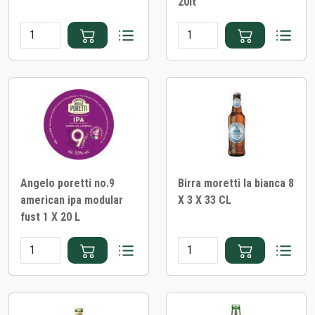
20lt
Angelo poretti no.9
Birra moretti la bianca 8
american ipa modular
X 3 X 33 CL
fust 1 X 20 L