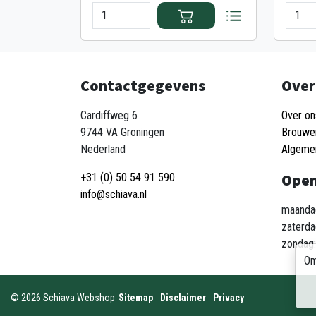
Contactgegevens
Over
Cardiffweg 6
Over on
9744 VA Groningen
Brouwe
Nederland
Algeme
Open
+31 (0) 50 54 91 590
info@schiava.nl
maandag
zaterda
zondag:
Om
©
2026
Schiava Webshop
Sitemap
Disclaimer
Privacy