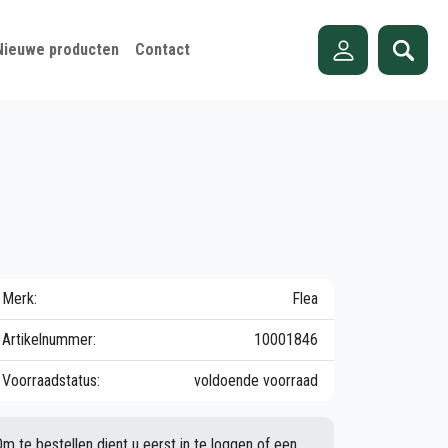
Nieuwe producten
Contact
Merk:
Flea
Artikelnummer:
10001846
Voorraadstatus:
voldoende voorraad
Om te bestellen dient u eerst in te loggen of een