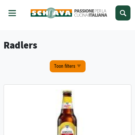
Kies je taal
Sluiten
Radlers
Toon filters