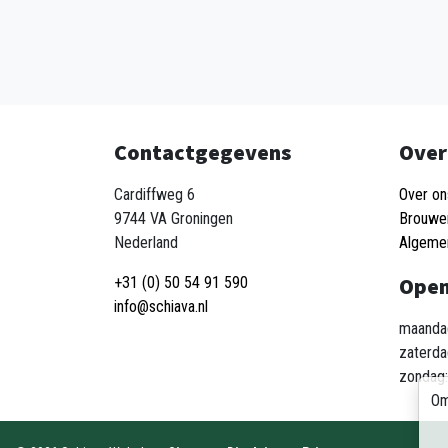
Contactgegevens
Over
Cardiffweg 6
Over on
9744 VA Groningen
Brouwe
Nederland
Algeme
Open
+31 (0) 50 54 91 590
info@schiava.nl
maandag
zaterda
zondag:
Om