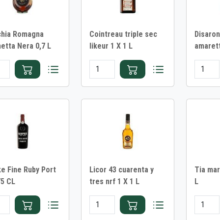
chia Romagna
Cointreau triple sec
Disaron
hetta Nera 0,7 L
likeur 1 X 1 L
amarett
e Fine Ruby Port
Licor 43 cuarenta y
Tia mari
75 CL
tres nrf 1 X 1 L
L