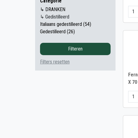
Categorie
↳ DRANKEN
↳ Gedistilleerd
Italiaans gedestilleerd (54)
Gedestilleerd (26)
Filteren
Filters resetten
Fern
X 70