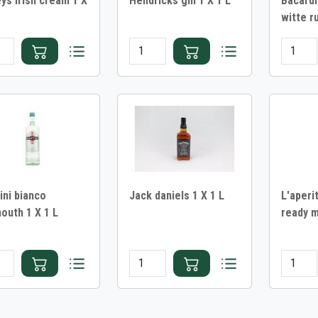
eys irish cream 1 X
Hendricks gin 1 X 1 L
Bacardi
witte r
ini bianco
Jack daniels 1 X 1 L
L'aperit
outh 1 X 1 L
ready m