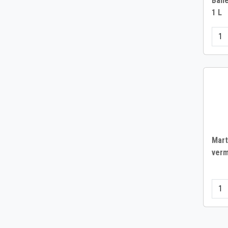
Bail
1 L
Mart
verm