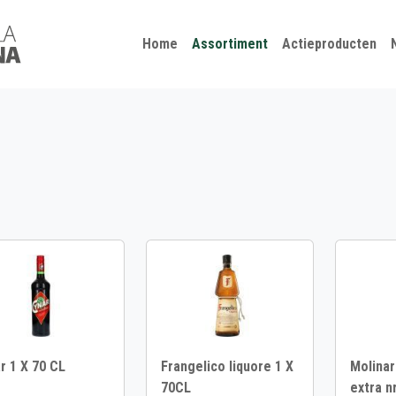
Kies je taal
Sluiten
Home
Assortiment
Actieproducten
r 1 X 70 CL
Frangelico liquore 1 X
Molinar
70CL
extra nr