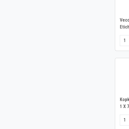
Vec
Etic
Kopk
1 X 