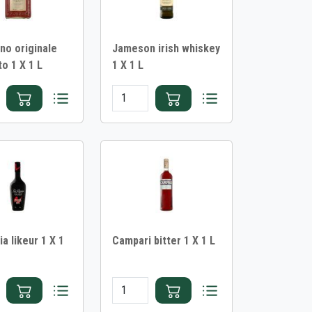
no originale
Jameson irish whiskey
o 1 X 1 L
1 X 1 L
a likeur 1 X 1
Campari bitter 1 X 1 L