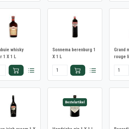
buie whisky
Sonnema berenburg 1
Grand m
r 1 X 1 L
X 1 L
rouge l
Bestelartikel