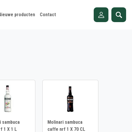
Nieuwe producten
Contact
i sambuca
Molinari sambuca
f 1 X 1 L
caffe nrf 1 X 70 CL