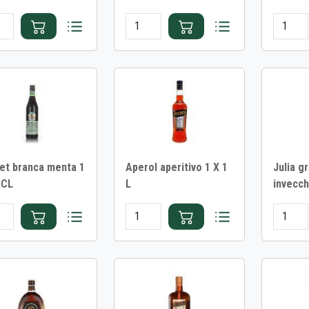
et branca menta 1
Aperol aperitivo 1 X 1
Julia g
 CL
L
invecch