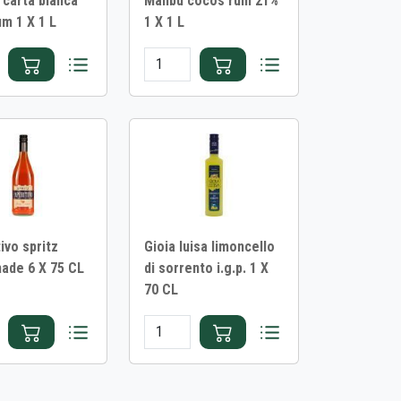
 carta blanca
Malibu cocos rum 21%
um 1 X 1 L
1 X 1 L
ivo spritz
Gioia luisa limoncello
ade 6 X 75 CL
di sorrento i.g.p. 1 X
70 CL