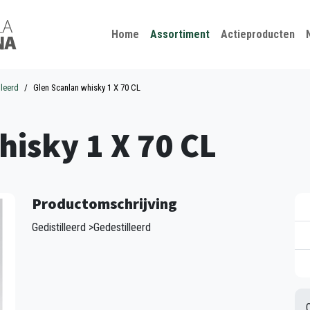
Kies je taal
Sluiten
Home
Assortiment
Actieproducten
lleerd
Glen Scanlan whisky 1 X 70 CL
hisky 1 X 70 CL
Productomschrijving
Gedistilleerd >Gedestilleerd