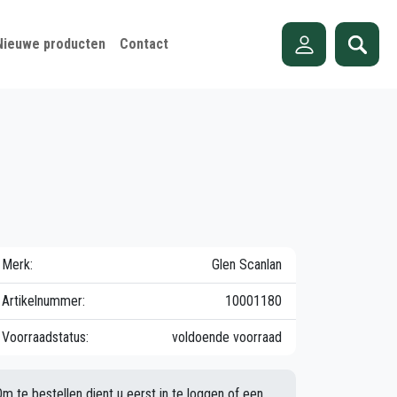
Nieuwe producten
Contact
Merk:
Glen Scanlan
Artikelnummer:
10001180
Voorraadstatus:
voldoende voorraad
Om te bestellen dient u eerst in te loggen of een