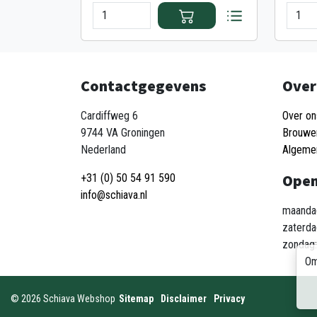
Contactgegevens
Over
Cardiffweg 6
Over on
9744 VA Groningen
Brouwe
Nederland
Algeme
Open
+31 (0) 50 54 91 590
info@schiava.nl
maandag
zaterda
zondag:
Om
©
2026
Schiava Webshop
Sitemap
Disclaimer
Privacy