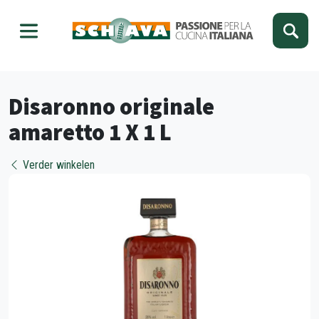
Kies je taal
Sluiten
Disaronno originale
amaretto 1 X 1 L
Verder winkelen