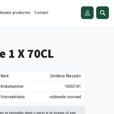
Nieuwe producten
Contact
e 1 X 70CL
Merk:
Distilleria Marzadro
Artikelnummer:
10002181
Voorraadstatus:
voldoende voorraad
Om te bestellen dient u eerst in te loggen of een