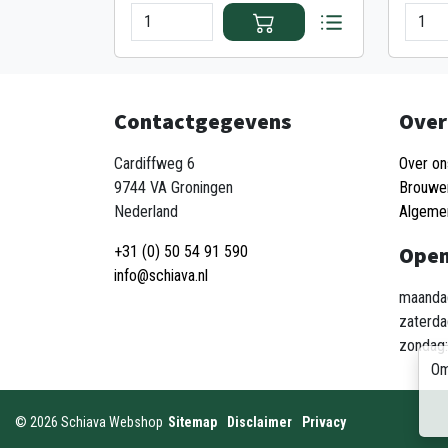
Contactgegevens
Over
Cardiffweg 6
Over on
9744 VA Groningen
Brouwe
Nederland
Algeme
Open
+31 (0) 50 54 91 590
info@schiava.nl
maandag
zaterda
zondag:
Om
©
2026
Schiava Webshop
Sitemap
Disclaimer
Privacy