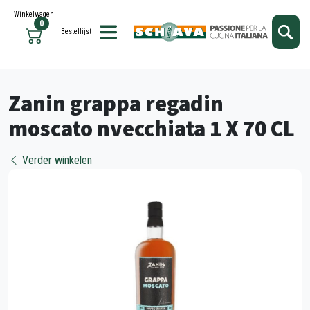
Kies je taal
Sluiten
Winkelwagen
0
Bestellijst
Zanin grappa regadin
moscato nvecchiata 1 X 70 CL
Verder winkelen